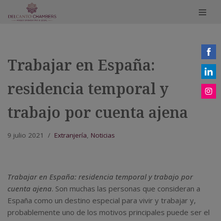
Saltar
al
contenido
Trabajar en España:
Share
on
residencia temporal y
Share
Face
on
Share
trabajo por cuenta ajena
Linke
on
Insta
9 julio 2021
Extranjería
,
Noticias
Trabajar en España: residencia temporal y trabajo por
cuenta ajena
. Son muchas las personas que consideran a
España como un destino especial para vivir y trabajar y,
probablemente uno de los motivos principales puede ser el