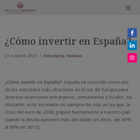
Saltar
al
contenido
¿Cómo invertir en España?
Share
on
Share
Face
21 octubre 2021
Extranjería
,
Noticias
on
Share
Linke
on
Insta
¿Cómo invertir en España?
. España es conocido como uno
de los mercados más atractivos en el sur de Europa para
diversos inversores extranjeros, comunitarios y locales. No
obstante, este escenario no siempre ha sido así ya que, la
crisis del euro de 2008 golpeó fuertemente a nuestro país
cuando la deuda aumentó más del doble (es decir, del 40%
al 90% en 2013).