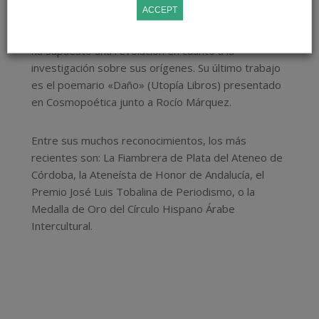
ACCEPT
Asiméticro» (Berenice, 2017). Recientemente ha
publicado «Flamenco. Arqueología de lo Jondo» que
ha supuesto una revolución en cuanto a la
investigación sobre sus orígenes. Su último trabajo
es el poemario «Daño» (Utopía Libros) presentado
en Cosmopoética junto a Rocío Márquez.
Entre sus muchos reconocimientos, los más
recientes son: La Fiambrera de Plata del Ateneo de
Córdoba, la Ateneísta de Honor de Andalucía, el
Premio José Luis Tobalina de Periodismo, o la
Medalla de Oro del Círculo Hispano Árabe
Intercultural.