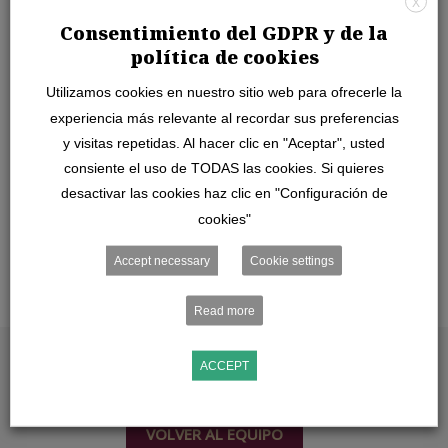
X
comercial, actualmente es miembro de la junta
Consentimiento del GDPR y de la
directiva del Observatorio Hispano en Londres. Julio
política de cookies
tiene un Máster en Fiscalidad.
Utilizamos cookies en nuestro sitio web para ofrecerle la
experiencia más relevante al recordar sus preferencias
y visitas repetidas. Al hacer clic en "Aceptar", usted
consiente el uso de TODAS las cookies. Si quieres
desactivar las cookies haz clic en "Configuración de
cookies"
Accept necessary
Cookie settings
Read more
ACCEPT
VOLVER AL EQUIPO