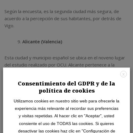
Según la encuesta, es la segunda ciudad más segura, de
acuerdo a la percepción de sus habitantes, por detrás de
Vigo.
Alicante (Valencia)
Esta ciudad y municipio español se ubica en el noveno lugar
del estudio realizado por OCU. Alicante pertenece a la
Comunidad Valenciana, y es una ciudad portuaria (al igual que
X
Barcelona y Valencia).
Consentimiento del GDPR y de la
política de cookies
Actualmente es considerada el segundo municipio más
Utilizamos cookies en nuestro sitio web para ofrecerle la
poblado de su comunidad autónoma y el undécimo del país.
experiencia más relevante al recordar sus preferencias
Y en la encuesta basada en las mejores ciudades para vivir
y visitas repetidas. Al hacer clic en "Aceptar", usted
en España, los vecinos de Alicante demostraron un nivel
positivo de satisfacción con la mayor parte de los servicios
consiente el uso de TODAS las cookies. Si quieres
menos con los de limpieza y gestión de residuos.
desactivar las cookies haz clic en "Configuración de