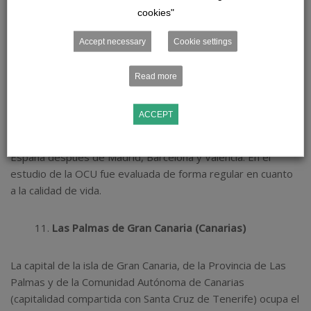
cookies"
Sevilla (Andalucía)
Accept necessary
Cookie settings
En el top 10 de las mejores ciudades para vivir en España
Read more
encontramos a Sevilla, capital de la Comunidad Autónoma de
Andalucía.
ACCEPT
Sevilla es la ciudad más poblada de Andalucía, y la cuarta de
España​ después de Madrid, Barcelona y Valencia. En el
estudio de la OCU fue evaluada de forma regular en cuanto
a la calidad de vida.
Las Palmas de Gran Canaria (Canarias)
La capital de la isla de Gran Canaria, de la Provincia de Las
Palmas y de la Comunidad Autónoma de Canarias
(capitalidad compartida con Santa Cruz de Tenerife) ocupa el