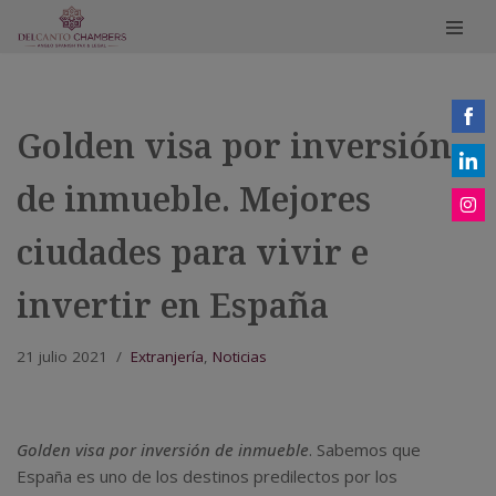
Saltar
al
contenido
Golden visa por inversión
Share
on
de inmueble. Mejores
Share
Face
on
Share
ciudades para vivir e
Linke
on
Insta
invertir en España
21 julio 2021
Extranjería
,
Noticias
Golden visa por inversión de inmueble
. Sabemos que
España es uno de los destinos predilectos por los